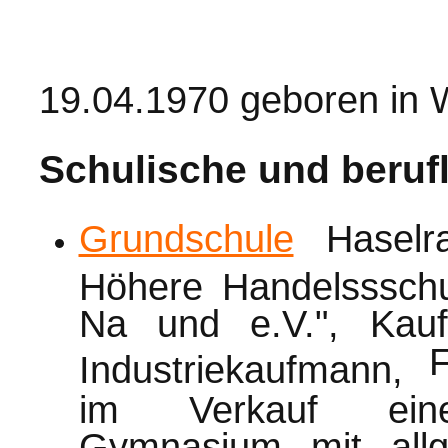
1
9.04.1970 geboren in 
Schulische und beruf
Grundschule
Haselr
Höhere Handelssschul
Na und e.V.", Kau
F
Industriekaufmann,
im Verkauf eines
Gymnasium mit allg